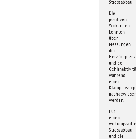
Stressabbau
Die
positiven
Wirkungen
konnten
über
Messungen
der
Herzfrequenzvar
und der
Gehirnaktivität
während
einer
Klangmassage
nachgewiesen
werden.
Für
einen
wirkungsvollen
Stressabbau
und die