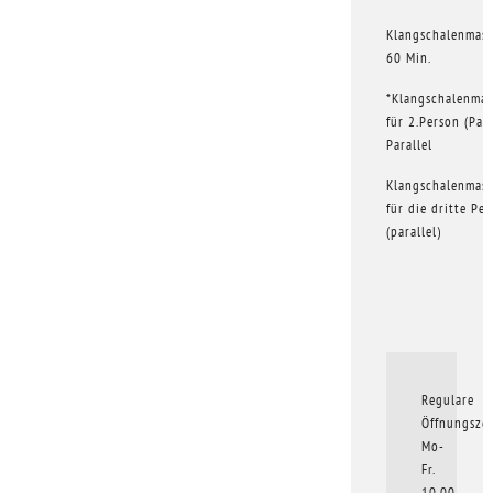
Klangschalenmas
60 Min.
*Klangschalenmas
für 2.Person (Par
Parallel
Klangschalenmas
für die dritte Pe
(parallel)
Regulare
Öffnungszei
Mo-
Fr.
10.00