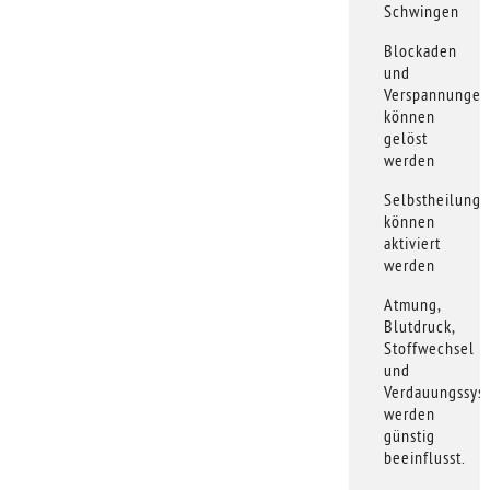
Schwingen
Blockaden
und
Verspannungen
können
gelöst
werden
Selbstheilungs
können
aktiviert
werden
Atmung,
Blutdruck,
Stoffwechsel
und
Verdauungssys
werden
günstig
beeinflusst.