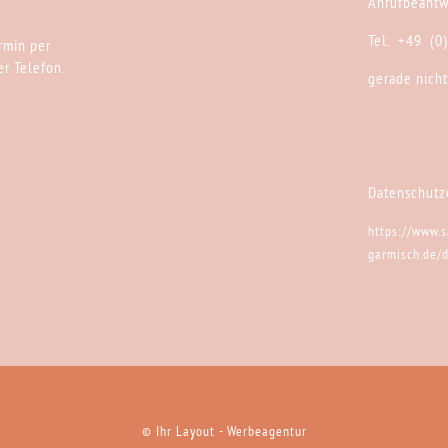
Anrufbeantw
Tel. +49 (0
rmin per
r Telefon.
gerade nicht
Datenschutz
https://www.s
garmisch.de/
Ihr Layout - Werbeagentur
©