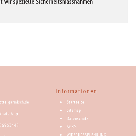
mit wir spezielle Sicherheitsmassnahmen
Informationen
rotte-garmisch.de
Startseite
Sitemap
Whats App
Datenschutz
 56963448
AGB's
WIDERUFSBELEHRUNG