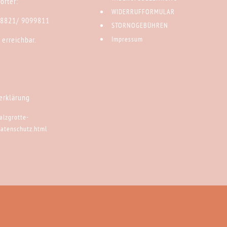
orter:
WIDERRUFFORMULAR
)8821/ 9099811
STORNOGEBÜHREN
 erreichbar.
Impressum
erklärung
alzgrotte-
datenschutz.html