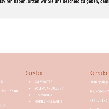
usviren haben, bitten wir Sie uns Bescheid zu geben, da
:
Service
Kontakt
ich:
SALZGROTTE
info(at)salzg
SOLE-VERNEBELUNG
 Uhr - 22.00
Tel. / SMS/ 
GESUNDHEIT
+49 (0) 176
MOBILE MASSAGEN
0 Uhr -