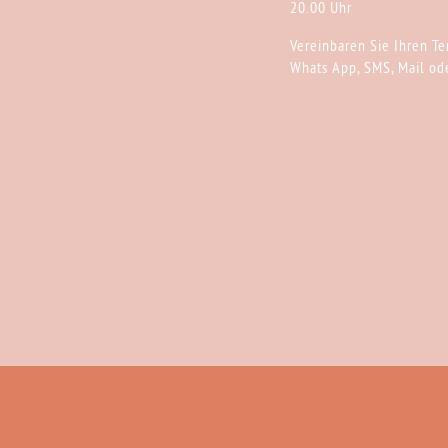
20.00 Uhr
Vereinbaren Sie Ihren Te
Whats App, SMS, Mail ode