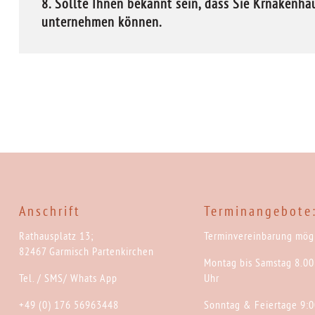
8. Sollte Ihnen bekannt sein, dass Sie Krnakenha
unternehmen können.
Anschrift
Terminangebote
Rathausplatz 13;
Terminvereinbarung mögl
82467 Garmisch Partenkirchen
Montag bis Samstag 8.00
Tel. / SMS/ Whats App
Uhr
+49 (0) 176 56963448
Sonntag & Feiertage 9:0