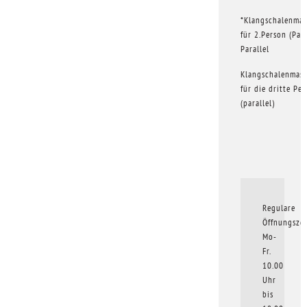
*Klangschalenmas
für 2.Person (Par
Parallel
Klangschalenmas
für die dritte Pe
(parallel)
Regulare
Öffnungszei
Mo-
Fr.
10.00
Uhr
bis