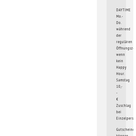
DAYTIME
Mo.-
Do.
während
der
regulären
Öffnungszei
wenn
kein
Happy
Hour.
Samstag
10,-
-
€
Zuschlag
bei
Einzelperso
Gutscheine
können