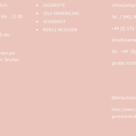
ich:
SALZGROTTE
info(at)salzg
SOLE-VERNEBELUNG
 Uhr - 22.00
Tel. / SMS/ 
GESUNDHEIT
+49 (0) 176
MOBILE MASSAGEN
0 Uhr -
Anrufbeantw
Tel. +49 (0
rmin per
r Telefon.
gerade nicht
Datenschutz
https://www.s
garmisch.de/