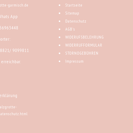
rotte-garmisch.de
Startseite
Sitemap
Whats App
Datenschutz
 56963448
AGB's
WIDERUFSBELEHRUNG
orter:
WIDERRUFFORMULAR
)8821/ 9099811
STORNOGEBÜHREN
 erreichbar.
Impressum
erklärung
alzgrotte-
datenschutz.html