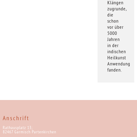
Klängen
zugrunde,
die
schon
vor über
5000
Jahren
in der
indischen
Heilkunst
Anwendung
fanden.
Anschrift
Rathausplatz 13;
82467 Garmisch Partenkirchen