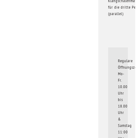
Klangschalenmas
für die dritte Pe
(parallel)
Regulare
Öffnungszei
Mo-
Fr.
10.00
Uhr
bis
18.00
Uhr
&
Samstag
11:00