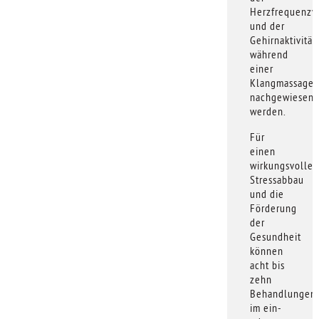
Herzfrequenzvar
und der
Gehirnaktivität
während
einer
Klangmassage
nachgewiesen
werden.
Für
einen
wirkungsvollen
Stressabbau
und die
Förderung
der
Gesundheit
können
acht bis
zehn
Behandlungen
im ein-