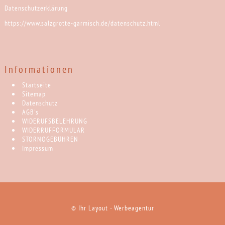
Datenschutzerklärung
https://www.salzgrotte-garmisch.de/datenschutz.html
Informationen
Startseite
Sitemap
Datenschutz
AGB's
WIDERUFSBELEHRUNG
WIDERRUFFORMULAR
STORNOGEBÜHREN
Impressum
Ihr Layout - Werbeagentur
©