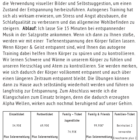
die Verwendung visueller Bilder und Selbstsuggestion, um einen
Zustand der Entspannung herbeizuführen. Autogenes Training hat
sich als wirksam erwiesen, um Stress und Angst abzubauen, die
Schlafqualität zu verbessern und das allgemeine Wohlbefinden zu
steigern.
Ablauf:
Ich lasse Sie 15 Minuten bei entspannender
Musik in der Salzgrotte ankommen. Wenn ich dann zu Ihnen stoße,
werden wir mit einer Tiefenentspannung den Körper fallen lassen.
Wenn Körper & Geist entspannt sind, wird Ihnen das autogene
Training dabei helfen Ihren Körper zu spüren und zu kontrollieren.
Wir lernen Schwere und Wärme in unserem Körper zu fühlen und
unseren Herzschlag und Atem zu kontrollieren. Sie werden merken,
wie sich dadurch der Körper vollkommt entspannt und auch über
einen längeren Zeitraum entspannt bleibt. Die Übungen können
dann zu Hause auch selbständig wiederholt werden und führen so
langfristig zur Entspannung. Zum Abschluss werde ich die
Klangschalen zum Einsatz bringen, denn die dadurch erzeugten
Alpha Wellen, wirken auch nochmal beruhigend auf unser Gehirn.
Einzelticket
Partnerticket
Family – Ticket
Family & Friends
Familien-Ticket
J
ugendliche
54,95€
69,95€
99,95€*
Beinhaltet 2
74,95€
verwandte
Plus Soleverneblung
Plus Soleverneblung
Plus Soleverneblung
Erwachsene plus 2