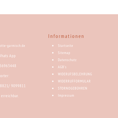
Informationen
rotte-garmisch.de
Startseite
Sitemap
Whats App
Datenschutz
 56963448
AGB's
WIDERUFSBELEHRUNG
orter:
WIDERRUFFORMULAR
)8821/ 9099811
STORNOGEBÜHREN
 erreichbar.
Impressum