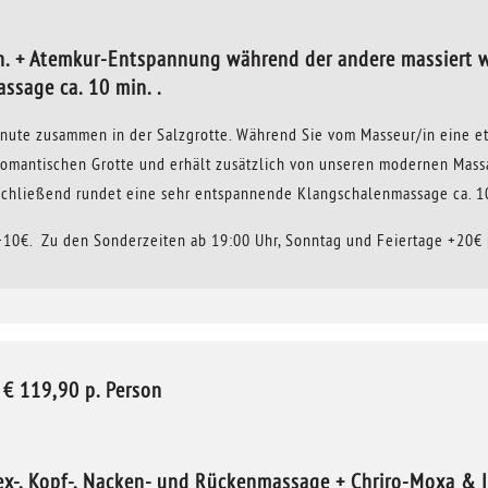
n. + Atemkur-Entspannung während der andere massiert 
ssage ca. 10 min. .
Minute zusammen in der Salzgrotte. Während Sie vom Masseur/in eine
n, romantischen Grotte und erhält zusätzlich von unseren modernen 
bschließend rundet eine sehr entspannende Klangschalenmassage ca. 1
+10€. Zu den Sonderzeiten ab 19:00 Uhr, Sonntag und Feiertage +20€
 119,90 p. Person
flex-, Kopf-, Nacken- und Rückenmassage + Chriro-Moxa & 