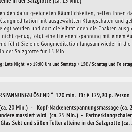
eine in der Salzgrotte (ca. 15 Min.) *
ben den dafür geeigneten Räumlichkeiten, helfen Ihnen da
e Klangmeditation mit ausgewählten Klangschalen und ge
legt werden und dort die Vibrationen die Chakren ausgle
 nicht genug, folgt eine Tiefenentspannung mit einem Au
 führt Sie eine Gongmeditation langsam wieder in die R
in der Salzgrotte für 15 Min.
g: Late Night Ab 19:00 Uhr und Samstag + 15€ / Sonntag und Feierta
RSPANNUNGSLÖSEND “ 120 min. für € 129,90 p. Person
 (ca. 20 Min.) - Kopf-Nackenentspannungsmassage (ca. 
dere massiert wird (ca. 25 Min.) - Partnerklangschale
Glas Sekt und süßen Teller alleine in der Salzgrotte (ca. 