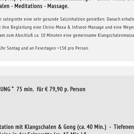
alen - Meditations - Massage.
 solegrotte eine sehr gesunde Salzinhaltion genießen. Danach erhal
t ihre Begleitung eine Chriro-Moxa & Infrarot-Massage und eine Weye
nsam zum Abschluß ca. 10 Minuten eine gemeinsame Klangschalenmas
Uhr Sontag und an Feiertagen +15€ pro Person.
G “ 75 min. für € 79,90 p. Person
ation mit Klangschalen & Gong (ca. 40 Min.) - Tiefenen