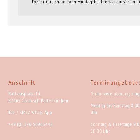
Dieser Gutschein kann Montag-bis Freitag (außer an 
Anschrift
Terminangebote
Rathausplatz 13;
Terminvereinbarung mögl
82467 Garmisch Partenkirchen
Montag bis Samstag 8.00
Tel. / SMS/ Whats App
Uhr
+49 (0) 176 56963448
Sonntag & Feiertage 9:0
20.00 Uhr