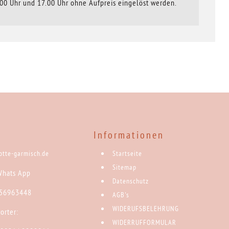
00 Uhr und 17.00 Uhr ohne Aufpreis eingelöst werden.
Informationen
rotte-garmisch.de
Startseite
Sitemap
Whats App
Datenschutz
 56963448
AGB's
WIDERUFSBELEHRUNG
orter:
WIDERRUFFORMULAR