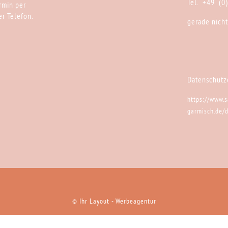
Tel. +49 (0
rmin per
r Telefon.
gerade nicht
Datenschutz
https://www.s
garmisch.de/
Ihr Layout - Werbeagentur
©