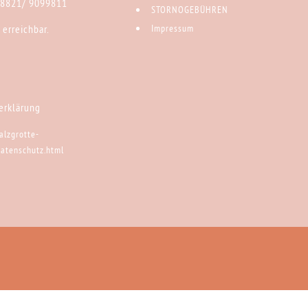
)8821/ 9099811
STORNOGEBÜHREN
 erreichbar.
Impressum
erklärung
alzgrotte-
datenschutz.html