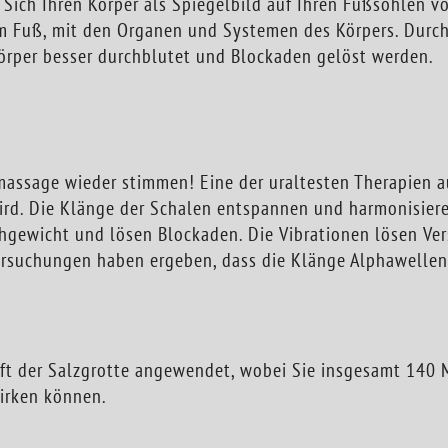
e Sich Ihren Körper als Spiegelbild auf Ihren Fußsohlen v
Fuß, mit den Organen und Systemen des Körpers. Durch 
rper besser durchblutet und Blockaden gelöst werden.
assage wieder stimmen! Eine der uraltesten Therapien au
ird. Die Klänge der Schalen entspannen und harmonisieren
chgewicht und lösen Blockaden. Die Vibrationen lösen Ve
ersuchungen haben ergeben, dass die Klänge Alphawellen
t der Salzgrotte angewendet, wobei Sie insgesamt 140 M
irken können.