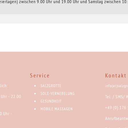
Feiertagen) zwischen 9.00 Uhr und 19.00 Uhr und Samstag zwischen 10.
:
Service
Kontakt
ich:
SALZGROTTE
info(at)salzg
SOLE-VERNEBELUNG
 Uhr - 22.00
Tel. / SMS/ 
GESUNDHEIT
+49 (0) 176
MOBILE MASSAGEN
0 Uhr -
Anrufbeantw