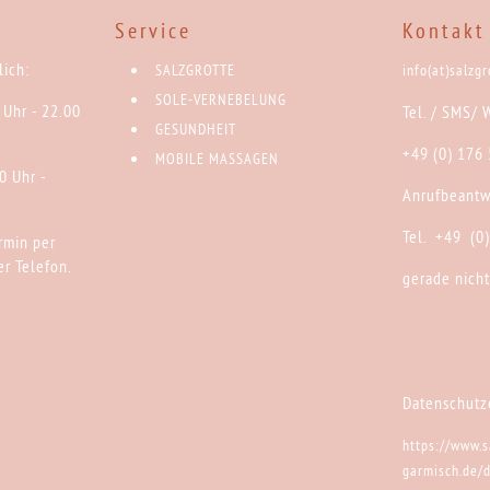
:
Service
Kontakt
ich:
SALZGROTTE
info(at)salzg
SOLE-VERNEBELUNG
 Uhr - 22.00
Tel. / SMS/ 
GESUNDHEIT
+49 (0) 176
MOBILE MASSAGEN
0 Uhr -
Anrufbeantw
Tel. +49 (0
rmin per
r Telefon.
gerade nicht
Datenschutz
https://www.s
garmisch.de/