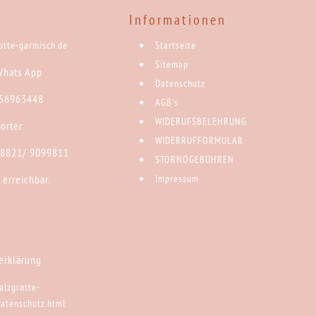
Informationen
rotte-garmisch.de
Startseite
Sitemap
Whats App
Datenschutz
 56963448
AGB's
WIDERUFSBELEHRUNG
orter:
WIDERRUFFORMULAR
)8821/ 9099811
STORNOGEBÜHREN
 erreichbar.
Impressum
erklärung
alzgrotte-
datenschutz.html