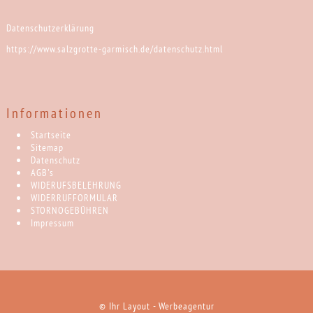
Datenschutzerklärung
https://www.salzgrotte-garmisch.de/datenschutz.html
Informationen
Startseite
Sitemap
Datenschutz
AGB's
WIDERUFSBELEHRUNG
WIDERRUFFORMULAR
STORNOGEBÜHREN
Impressum
Ihr Layout - Werbeagentur
©