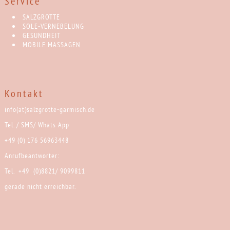
Service
SALZGROTTE
SOLE-VERNEBELUNG
GESUNDHEIT
MOBILE MASSAGEN
Kontakt
info(at)salzgrotte-garmisch.de
Tel. / SMS/ Whats App
+49 (0) 176 56963448
Anrufbeantworter:
Tel. +49 (0)8821/ 9099811
gerade nicht erreichbar.