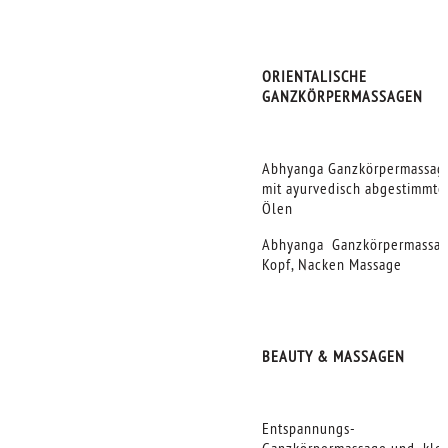
ORIENTALISCHE
GANZKÖRPERMASSAGEN
Abhyanga Ganzkörpermassag
mit ayurvedisch abgestimmte
Ölen
Abhyanga Ganzkörpermassa
Kopf, Nacken Massage
BEAUTY & MASSAGEN
Entspannungs-
Ganzkörpermassage und kle