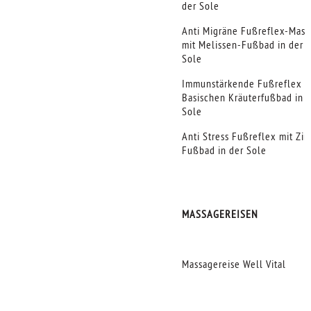
der Sole
Anti Migräne Fußreflex-Mas
mit Melissen-Fußbad in der
Sole
Immunstärkende Fußreflex m
Basischen Kräuterfußbad in 
Sole
Anti Stress Fußreflex mit Zir
Fußbad in der Sole
MASSAGEREISEN
Massagereise Well Vital