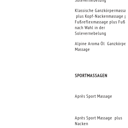
Klassische Ganzkörpermassa
plus Kopf-Nackenmassage p
Fußreflexmassage plus Fußb
nach Wahl in der
Solevernebelung
Alpine Aroma Öl Ganzkörper
Massage
SPORTMASSAGEN
Après Sport Massage
Après Sport Massage plus
Nacken