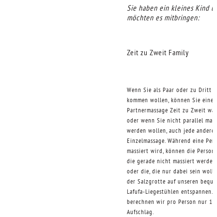
Sie haben ein kleines Kind u
möchten es mitbringen:
Zeit zu Zweit Family
Wenn Sie als Paar oder zu Dritt
kommen wollen, können Sie eine
Partnermassage Zeit zu Zweit wäh
oder wenn Sie nicht parallel mass
werden wollen, auch jede andere
Einzelmassage. Während eine Per
massiert wird, können die Persone
die gerade nicht massiert werden,
oder die, die nur dabei sein woll
der Salzgrotte auf unseren bequ
Lafufa-Liegestühlen entspannen. 
berechnen wir pro Person nur 10,
Aufschlag.