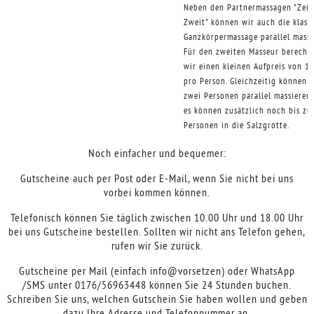
Neben den Partnermassagen "Zeit
Zweit" können wir auch die klass
Ganzkörpermassage parallel massi
Für den zweiten Masseur berechn
wir einen kleinen Aufpreis von 1
pro Person. Gleichzeitig können 
zwei Personen parallel massieren,
es können zusätzlich noch bis zu
Personen in die Salzgrotte.
Noch einfacher und bequemer:
Gutscheine auch per Post oder E-Mail, wenn Sie nicht bei uns
vorbei kommen können.
Telefonisch können Sie täglich zwischen 10.00 Uhr und 18.00 Uhr
bei uns Gutscheine bestellen. Sollten wir nicht ans Telefon gehen,
rufen wir Sie zurück.
Gutscheine per Mail (einfach info@vorsetzen) oder WhatsApp
/SMS unter 0176/56963448 können Sie 24 Stunden buchen.
Schreiben Sie uns, welchen Gutschein Sie haben wollen und geben
dazu Ihre Adresse und Telefonnummer an.