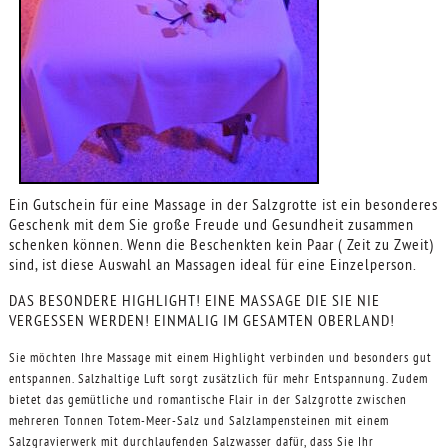
Ein Gutschein für eine Massage in der Salzgrotte ist ein besonderes
Geschenk mit dem Sie große Freude und Gesundheit zusammen
schenken können. Wenn die Beschenkten kein Paar ( Zeit zu Zweit)
sind, ist diese Auswahl an Massagen ideal für eine Einzelperson.
DAS BESONDERE HIGHLIGHT! EINE MASSAGE DIE SIE NIE
VERGESSEN WERDEN! EINMALIG IM GESAMTEN OBERLAND!
Sie möchten Ihre Massage mit einem Highlight verbinden und besonders gut
entspannen. Salzhaltige Luft sorgt zusätzlich für mehr Entspannung. Zudem
bietet das gemütliche und romantische Flair in der Salzgrotte zwischen
mehreren Tonnen Totem-Meer-Salz und Salzlampensteinen mit einem
Salzgravierwerk mit durchlaufenden Salzwasser dafür, dass Sie Ihr