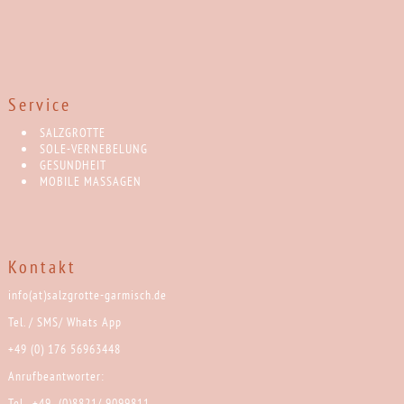
Service
SALZGROTTE
SOLE-VERNEBELUNG
GESUNDHEIT
MOBILE MASSAGEN
Kontakt
info(at)salzgrotte-garmisch.de
Tel. / SMS/ Whats App
+49 (0) 176 56963448
Anrufbeantworter:
Tel. +49 (0)8821/ 9099811