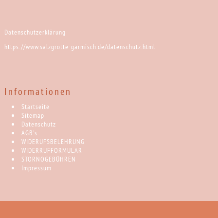
Datenschutzerklärung
https://www.salzgrotte-garmisch.de/datenschutz.html
Informationen
Startseite
Sitemap
Datenschutz
AGB's
WIDERUFSBELEHRUNG
WIDERRUFFORMULAR
STORNOGEBÜHREN
Impressum